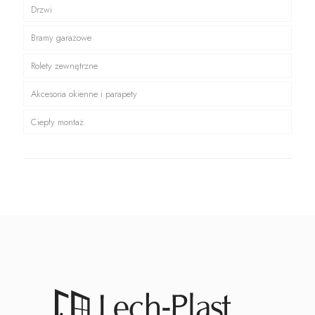
Drzwi
Bramy garażowe
Rolety zewnętrzne
Akcesoria okienne i parapety
Ciepły montaż