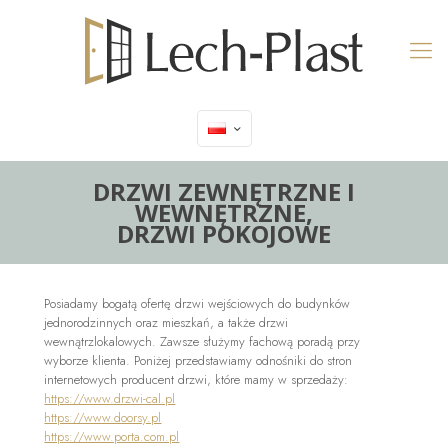
DRZWI ZEWNĘTRZNE I
WEWNĘTRZNE,
DRZWI POKOJOWE
Posiadamy bogatą ofertę drzwi wejściowych do budynków
jednorodzinnych oraz mieszkań, a także drzwi
wewnątrzlokalowych. Zawsze służymy fachową poradą przy
wyborze klienta. Poniżej przedstawiamy odnośniki do stron
internetowych producent drzwi, które mamy w sprzedaży:
https://www.drzwi-cal.pl
https://www.doorsy.pl
https://www.porta.com.pl