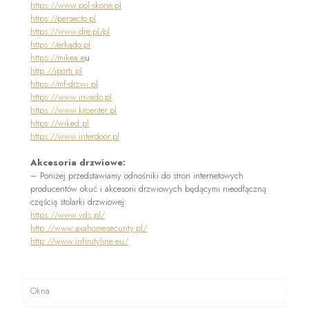
https://www.pol-skone.pl
https://persecto.pl
https://www.dre.pl/pl
https://erkado.pl
https://mikea.e
u
http://iporti.pl
https://mf-drzwi.pl
https://www.invado.pl
https://www.krcenter.pl
https://wiked.pl
https://www.interdoor.pl
Akcesoria drzwiowe:
– Poniżej przedstawiamy odnośniki do stron internetowych
producentów okuć i akcesorii drzwiowych będącymi nieodłączną
częścią stolarki drzwiowej:
https://www.vds.pl/
http://www.axahomesecurity.pl/
http://www.infinityline.eu/
Okna