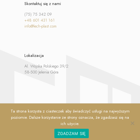
Skontaktuj się z nami
(75) 75 342 09
+48 601 431 161
info@lech-plast.com
Lokalizacja
Al. Wojska Polskiego 39/2
58-500 Jelenia Góra
Ta strona korzysta z ciasteczek aby świadczyć usługi na najwyższym
poziomie. Dalsze korzystanie ze strony oznacza, że zgadzasz się na
ich użycie.
© 2020 Lech Plast. All Rights Reserved.
ZGADZAM SIĘ