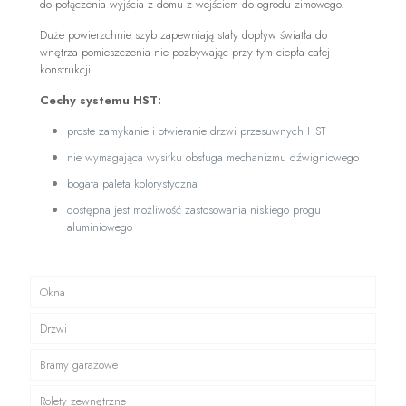
do połączenia wyjścia z domu z wejściem do ogrodu zimowego.
Duże powierzchnie szyb zapewniają stały dopływ światła do
wnętrza pomieszczenia nie pozbywając przy tym ciepła całej
konstrukcji .
Cechy systemu HST:
proste zamykanie i otwieranie drzwi przesuwnych HST
nie wymagająca wysiłku obsługa mechanizmu dźwigniowego
bogata paleta kolorystyczna
dostępna jest możliwość zastosowania niskiego progu
aluminiowego
Okna
Drzwi
Bramy garażowe
Rolety zewnętrzne