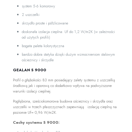
system 5-6 komorowy
2 uszczelki
skrzydło proste i półzlicowane
doskonała izolacja cieplna: Uf do 1,2 W/m2K (w zależności
od użytych profili)
bogata paleta kolorystyczna
bardzo dobra statyka dzięki dużym wzmocnieniom stalowym
ościeżnicy i skrzydle
GEALAN S 9000
Profil o głębokości 83 mm posiadający zalety systemu z uszczelką
środkową jak i oporową co dodatkowo wpływa na podwyższone
warunki izolacji cieplnej.
Pogłębiona, sześciokomorowa budowa ościeżnicy i skrzydła oraz
uszczelki w trzech płaszczyznach zapewniają izolację cieplną na
poziomie Uf= 0,96 W/m2K.
Cechy systemu S 9000: