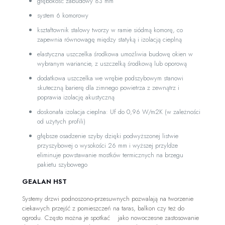
głębokość zabudowy 83 mm
system 6 komorowy
kształtownik stalowy tworzy w ramie siódmą komorę, co
zapewnia równowagę między statyką i izolacją cieplną
elastyczna uszczelka środkowa umożliwia budowę okien w
wybranym wariancie, z uszczelką środkową lub oporową
dodatkowa uszczelka we wrębie podszybowym stanowi
skuteczną barierę dla zimnego powietrza z zewnątrz i
poprawia izolację akustyczną
doskonała izolacja cieplna: Uf do 0,96 W/m2K (w zależności
od użytych profili)
głębsze osadzenie szyby dzięki podwyższonej listwie
przyszybowej o wysokości 26 mm i wyższej przyldze
eliminuje powstawanie mostków termicznych na brzegu
pakietu szybowego
GEALAN HST
Systemy drzwi podnoszono-przesuwnych pozwalają na tworzenie
ciekawych przejść z pomieszczeń na taras, balkon czy też do
ogrodu. Często można je spotkać jako nowoczesne zastosowanie